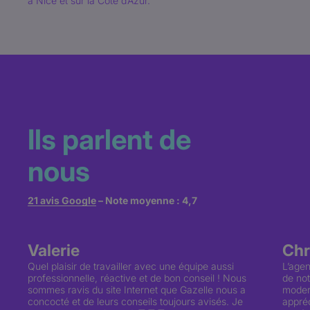
à Nice et sur la Côte d’Azur.
Ils parlent de
nous
21 avis Google
– Note moyenne : 4,7
Note : 5 étoiles
Note :
Valerie
Chr
Quel plaisir de travailler avec une équipe aussi
L’age
professionnelle, réactive et de bon conseil ! Nous
de not
sommes ravis du site Internet que Gazelle nous a
moder
concocté et de leurs conseils toujours avisés. Je
appréc