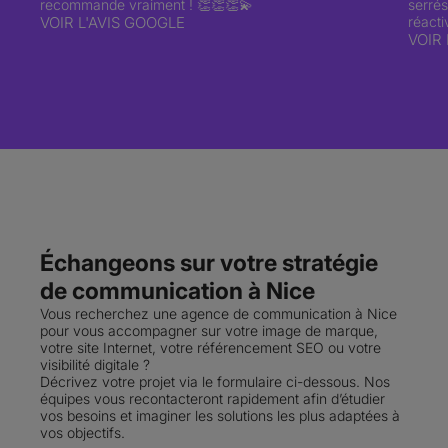
recommande vraiment ! 👏👏👏💫
serré
VOIR L'AVIS GOOGLE
réacti
VOIR
Échangeons sur votre stratégie
de communication à Nice
Vous recherchez une agence de communication à Nice
pour vous accompagner sur votre image de marque,
votre site Internet, votre référencement SEO ou votre
visibilité digitale ?
Décrivez votre projet via le formulaire ci-dessous. Nos
équipes vous recontacteront rapidement afin d’étudier
vos besoins et imaginer les solutions les plus adaptées à
vos objectifs.