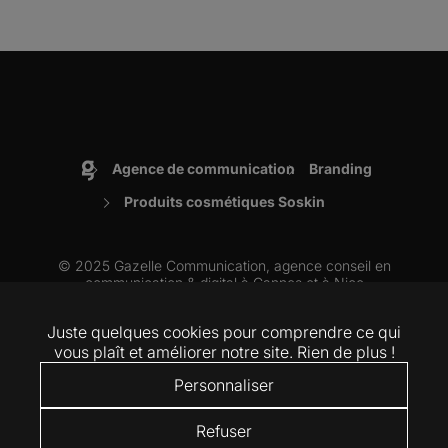
Agence de communication
Branding
Accueil
Produits cosmétiques Soskin
© 2025 Gazelle Communication, agence conseil en
communication & digital à
Cannes
et à
Nice
Juste quelques cookies pour comprendre ce qui
ARTICLES
VIDÉOS
MENTIONS LÉGALES
RSE
COOKIES
vous plaît et améliorer notre site. Rien de plus !
Personnaliser
LinkedIn
Instagram
Refuser