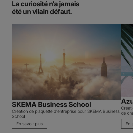
La curiosité n’a jamais
été un vilain défaut.
Azu
SKEMA Business School
Créat
Création de plaquette d'entreprise pour SKEMA Business
de ch
School
En savoir plus
En 