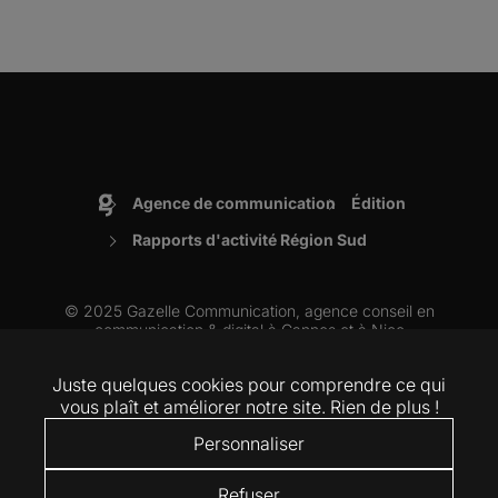
Agence de communication
Édition
Accueil
Rapports d'activité Région Sud
© 2025 Gazelle Communication, agence conseil en
communication & digital à
Cannes
et à
Nice
Juste quelques cookies pour comprendre ce qui
ARTICLES
VIDÉOS
MENTIONS LÉGALES
RSE
COOKIES
vous plaît et améliorer notre site. Rien de plus !
Personnaliser
LinkedIn
Instagram
Refuser