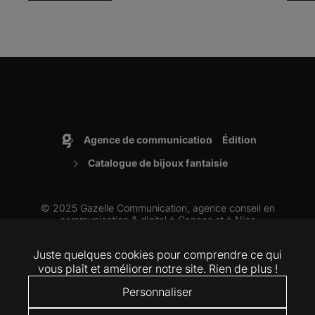
Agence de communication
Édition
Accueil
Catalogue de bijoux fantaisie
© 2025 Gazelle Communication, agence conseil en
communication & digital à
Cannes
et à
Nice
Juste quelques cookies pour comprendre ce qui
ARTICLES
VIDÉOS
MENTIONS LÉGALES
RSE
COOKIES
vous plaît et améliorer notre site. Rien de plus !
Personnaliser
LinkedIn
Instagram