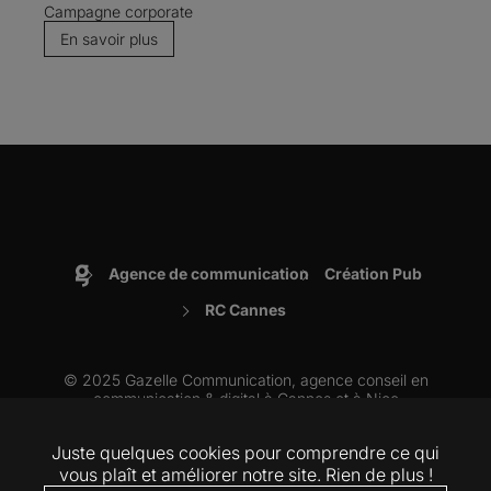
Campagne corporate
En savoir plus
Agence de communication
Création Pub
Accueil
RC Cannes
© 2025 Gazelle Communication, agence conseil en
communication & digital à
Cannes
et à
Nice
Juste quelques cookies pour comprendre ce qui
ARTICLES
VIDÉOS
MENTIONS LÉGALES
RSE
COOKIES
vous plaît et améliorer notre site. Rien de plus !