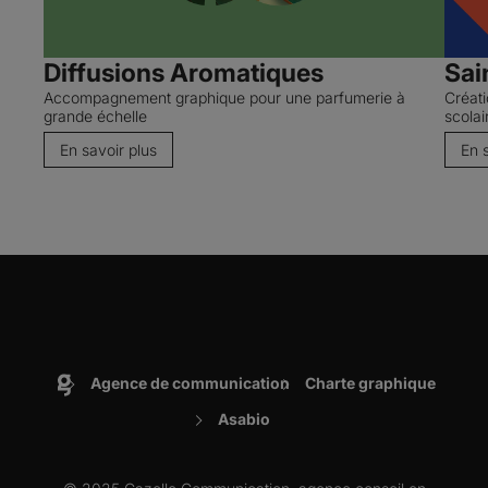
Diffusions Aromatiques
Sai
Accompagnement graphique pour une parfumerie à
Créati
grande échelle
scolai
En savoir plus
En 
Agence de communication
Charte graphique
Accueil
Asabio